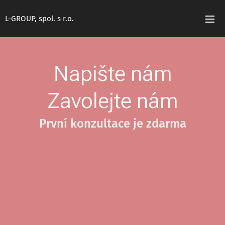
L-GROUP, spol. s r.o.
Napište nám
Zavolejte nám
První konzultace je zdarma